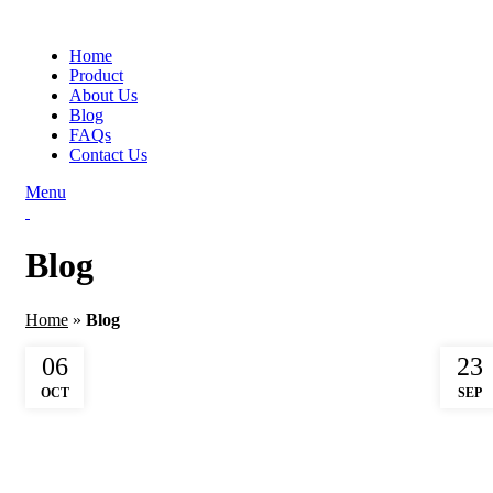
Home
Product
About Us
Blog
FAQs
Contact Us
Menu
Blog
Home
»
Blog
06
23
OCT
SEP