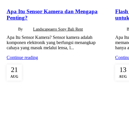
Apa Itu Sensor Kamera dan Mengapa
Flash
Penting?
untuk
By
Landscapeaero Sony Bali Rent
Apa Itu Sensor Kamera? Sensor kamera adalah
Apa Itu
komponen elektronik yang berfungsi menangkap
memanca
cahaya yang masuk melalui lensa, l...
hanya ak
Continue reading
Continu
21
13
AUG
AUG