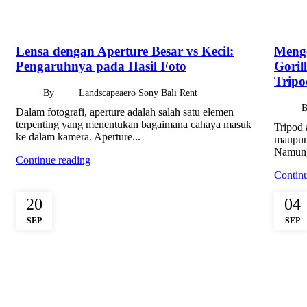
INFORMATION
UNCA
Lensa dengan Aperture Besar vs Kecil:
Menge
Pengaruhnya pada Hasil Foto
Goril
Tripo
By
Landscapeaero Sony Bali Rent
Dalam fotografi, aperture adalah salah satu elemen
terpenting yang menentukan bagaimana cahaya masuk
Tripod 
ke dalam kamera. Aperture...
maupun 
Namun, 
Continue reading
Continu
20
04
SEP
SEP