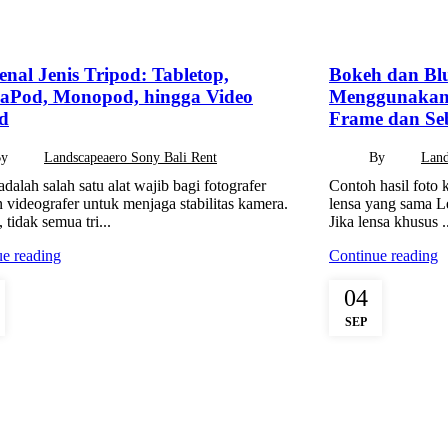
TEGORIZED
INFORMATION
nal Jenis Tripod: Tabletop,
Bokeh dan Bl
laPod, Monopod, hingga Video
Menggunakan 
d
Frame dan Se
By
Landscapeaero Sony Bali Rent
By
Land
adalah salah satu alat wajib bagi fotografer
Contoh hasil foto 
videografer untuk menjaga stabilitas kamera.
lensa yang sama 
tidak semua tri...
Jika lensa khusus .
e reading
Continue reading
04
SEP