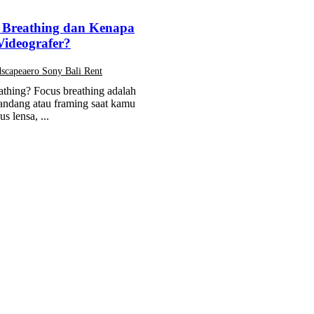
 Breathing dan Kenapa
Videografer?
scapeaero Sony Bali Rent
athing? Focus breathing adalah
andang atau framing saat kamu
s lensa, ...