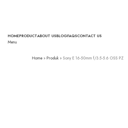
HOME
PRODUCT
ABOUT US
BLOG
FAQS
CONTACT US
Menu
Home
»
Produk
»
Sony E 16-50mm f/3.5-5.6 OSS PZ