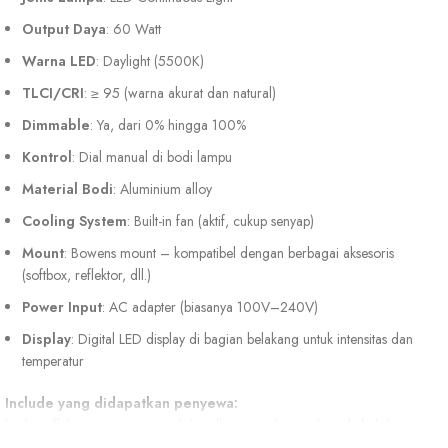
Output Daya
: 60 Watt
Warna LED
: Daylight (5500K)
TLCI/CRI
: ≥ 95 (warna akurat dan natural)
Dimmable
: Ya, dari 0% hingga 100%
Kontrol
: Dial manual di bodi lampu
Material Bodi
: Aluminium alloy
Cooling System
: Built-in fan (aktif, cukup senyap)
Mount
: Bowens mount – kompatibel dengan berbagai aksesoris
(softbox, reflektor, dll.)
Power Input
: AC adapter (biasanya 100V–240V)
Display
: Digital LED display di bagian belakang untuk intensitas dan
temperatur
Include yang didapatkan penyewa:
body, reflektor, remote control, handle grip, adaptor daya, kabel daya,
kardus