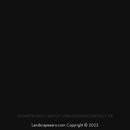
HOME
PRODUCT
ABOUT US
BLOG
FAQS
CONTACT US
Landscapeaero.com Copyright © 2023