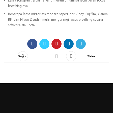
Lensa fotografi
(terutama yang murah) umumnya lebih parah focus
breathing-nya.
Beberapa lensa mirrorless modern
seperti dari Sony, Fujifilm, Canon
RF, dan Nikon Z sudah mulai mengurangi focus breathing secara
software atau optik.
Newer
Older