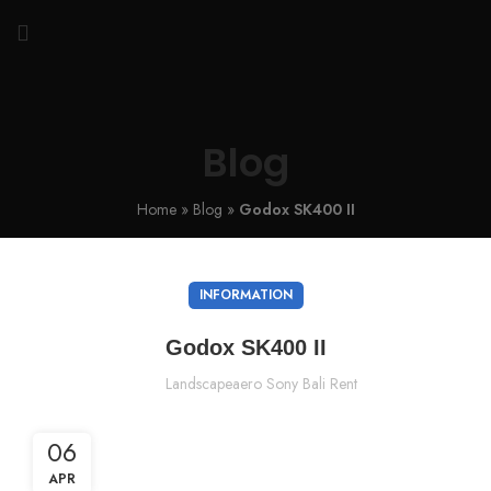
Blog
Home
»
Blog
»
Godox SK400 II
INFORMATION
Godox SK400 II
Landscapeaero Sony Bali Rent
06
APR