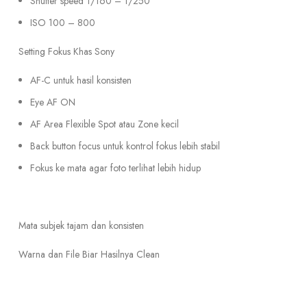
Shutter speed 1/160 – 1/250
ISO 100 – 800
Setting Fokus Khas Sony
AF-C untuk hasil konsisten
Eye AF ON
AF Area Flexible Spot atau Zone kecil
Back button focus untuk kontrol fokus lebih stabil
Fokus ke mata agar foto terlihat lebih hidup
Mata subjek tajam dan konsisten
Warna dan File Biar Hasilnya Clean