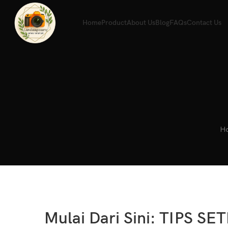
Home
Product
About Us
Blog
FAQs
Contact Us
H
Mulai Dari Sini: TIPS S