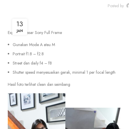
Posted by
13
JAN
Exposure Dasar Sony Full Frame
Gunakan Mode A atau M
Portrait f1.8 – f2.8
Street dan daily f4 – f8
Shutter speed menyesuaikan gerak, minimal 1 per focal length
Hasil foto terlihat clean dan seimbang