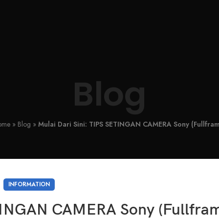
Blog
ome
»
Blog
»
Mulai Dari Sini: TIPS SETINGAN CAMERA Sony (Fullfra
INFORMATION
ETINGAN CAMERA Sony (Fullfra