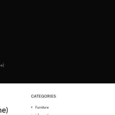
me)
CATEGORIES
Furniture
me)