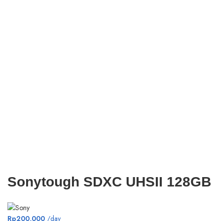
Click to enlarge
Sonytough SDXC UHSII 128GB
Rp
200,000
/day