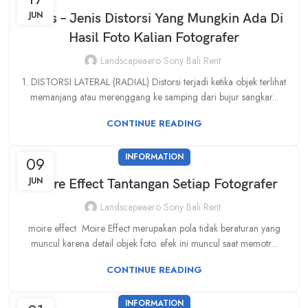
JUN
Jenis – Jenis Distorsi Yang Mungkin Ada Di
Hasil Foto Kalian Fotografer
Landscapeaero Sony Bali Rent
1. DISTORSI LATERAL (RADIAL) Distorsi terjadi ketika objek terlihat
memanjang atau merenggang ke samping dari bujur sangkar...
CONTINUE READING
INFORMATION
09
JUN
Moire Effect Tantangan Setiap Fotografer
Landscapeaero Sony Bali Rent
moire effect Moire Effect merupakan pola tidak beraturan yang
muncul karena detail objek foto. efek ini muncul saat memotr...
CONTINUE READING
INFORMATION