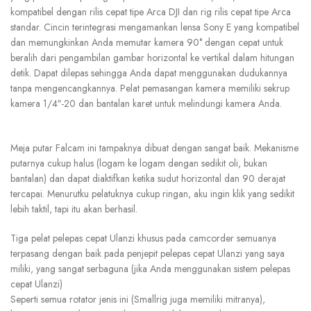
kompatibel dengan rilis cepat tipe Arca DJI dan rig rilis cepat tipe Arca
standar. Cincin terintegrasi mengamankan lensa Sony E yang kompatibel
dan memungkinkan Anda memutar kamera 90° dengan cepat untuk
beralih dari pengambilan gambar horizontal ke vertikal dalam hitungan
detik. Dapat dilepas sehingga Anda dapat menggunakan dudukannya
tanpa mengencangkannya. Pelat pemasangan kamera memiliki sekrup
kamera 1/4″-20 dan bantalan karet untuk melindungi kamera Anda.
Meja putar Falcam ini tampaknya dibuat dengan sangat baik. Mekanisme
putarnya cukup halus (logam ke logam dengan sedikit oli, bukan
bantalan) dan dapat diaktifkan ketika sudut horizontal dan 90 derajat
tercapai. Menurutku pelatuknya cukup ringan, aku ingin klik yang sedikit
lebih taktil, tapi itu akan berhasil.
Tiga pelat pelepas cepat Ulanzi khusus pada camcorder semuanya
terpasang dengan baik pada penjepit pelepas cepat Ulanzi yang saya
miliki, yang sangat serbaguna (jika Anda menggunakan sistem pelepas
cepat Ulanzi)
Seperti semua rotator jenis ini (Smallrig juga memiliki mitranya),