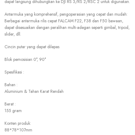
dapat langsung dihubungkan ke DJI RS 3/RS 2/RSC 2 untuk digunakan.
Antarmuka yang komprehensif, pengoperasian yang cepat dan mudah:
Berbagai antarmuka rilis cepat FALCAM F22, F38 dan F50 bawaan,
dapat disesuaikan dengan peralihan multi-adegan seperti gimbal, tripod,
slider, dll.
Cincin putar yang dapat dilepas
Blok pemosisian 0°, 90°
Spesifikasi :
Bahan :
Aluminium & Tahan Karat Rendah
Berat :
155 gram
Konten produk:
88*78*107mm