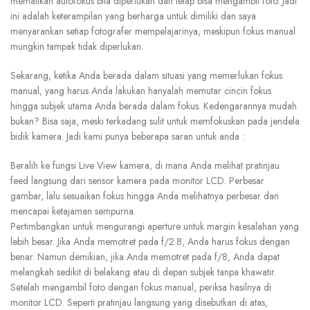
mematikan autofokus bila diperlukan dan tetap bisa mengambil foto. Jadi
ini adalah keterampilan yang berharga untuk dimiliki dan saya
menyarankan setiap fotografer mempelajarinya, meskipun fokus manual
mungkin tampak tidak diperlukan.
Sekarang, ketika Anda berada dalam situasi yang memerlukan fokus
manual, yang harus Anda lakukan hanyalah memutar cincin fokus
hingga subjek utama Anda berada dalam fokus. Kedengarannya mudah
bukan? Bisa saja, meski terkadang sulit untuk memfokuskan pada jendela
bidik kamera. Jadi kami punya beberapa saran untuk anda :
Beralih
ke
fungsi
Live
View
kamera,
di
mana
Anda
melihat
pratinjau
feed
langsung
dari
sensor
kamera
pada
monitor
LCD.
Perbesar
gambar,
lalu
sesuaikan
fokus
hingga
Anda
melihatnya
perbesar dan
mencapai k
etajaman
sempurna.
Pertimbangkan untuk mengurangi aperture untuk margin kesalahan yang
lebih besar. Jika Anda memotret pada f/2.8, Anda harus fokus dengan
benar. Namun demikian, jika Anda memotret pada f/8, Anda dapat
melangkah sedikit di belakang atau di depan subjek tanpa khawatir.
Setelah mengambil foto dengan fokus manual, periksa hasilnya di
monitor LCD. Seperti pratinjau langsung yang disebutkan di atas,