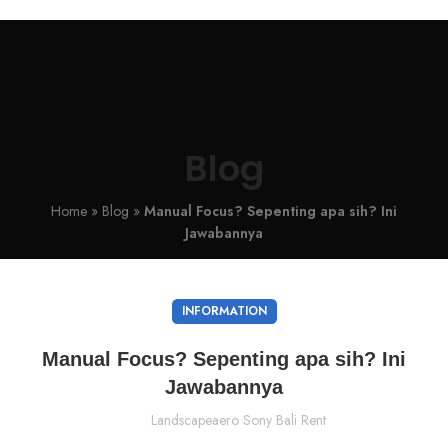
Blog
Home
»
Blog
»
Manual Focus? Sepenting apa sih? Ini
Jawabannya
INFORMATION
Manual Focus? Sepenting apa sih? Ini
Jawabannya
Landscapeaero Sony Bali Rent