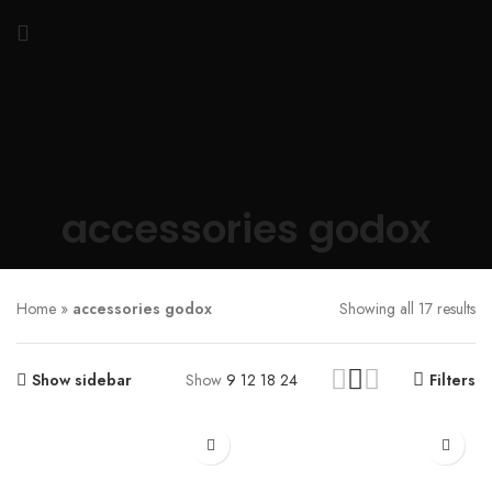
accessories godox
Home
»
accessories godox
Showing all 17 results
Show sidebar
Show
9
12
18
24
Filters