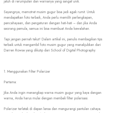
jatuh di rerumputan dan warnanya yang sangat unik.
Sayangnya,
memotret
musim
gugur
bisa
jadi
agak
rumit.
Untuk
mendapatkan
foto
terbaik,
Anda
perlu
memilih
perlengkapan,
pencahayaan,
dan
pengaturan
dengan
hati-hati
–
dan
jika
Anda
seorang
pemula,
semua
ini
bisa
membuat
Anda
kewalahan.
Tapi
jangan
pernah
takut!
Dalam
artikel
ini,
penulis
membagikan
tips
terbaik
untuk
mengambil
foto
musim
gugur
yang
menakjubkan
dari
Darren
Rowse
yang
dikutip
dari
School
of
Digital
Photography.
1. Menggunakan Filter Polarizer
Pertama:
Jika Anda ingin menangkap warna musim gugur yang kaya dengan
warna, Anda harus mulai dengan membeli filter polarisasi.
Polarizer terletak di depan lensa dan mengurangi pantulan cahaya.