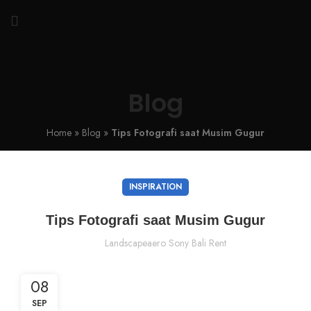
Blog
Home
»
Blog
»
Tips Fotografi saat Musim Gugur
INSPIRATION
Tips Fotografi saat Musim Gugur
Landscapeaero Sony Bali Rent
08
SEP